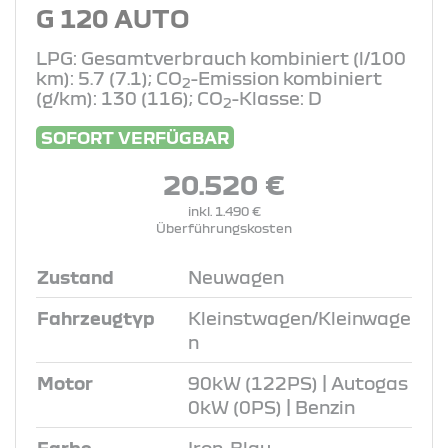
G 120 AUTO
LPG: Gesamtverbrauch kombiniert (l/100
km): 5.7 (7.1); CO
-Emission kombiniert
2
(g/km): 130 (116); CO
-Klasse: D
2
SOFORT VERFÜGBAR
20.520 €
inkl. 1.490 €
Überführungskosten
Zustand
Neuwagen
Fahrzeugtyp
Kleinstwagen/Kleinwage
n
Motor
90kW (122PS) | Autogas
0kW (0PS) | Benzin
Farbe
Iron-Blau